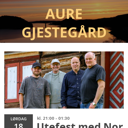
Aure
Gjestegård
kl. 21:00 - 01:30
LØRDAG
Utefest med NorF
18