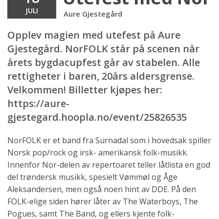
JULI
Aure Gjestegård
Opplev magien med utefest på Aure
Gjestegård. NorFOLK står på scenen når
årets bygdacupfest går av stabelen. Alle
rettigheter i baren, 20års aldersgrense.
Velkommen! Billetter kjøpes her:
https://aure-
gjestegard.hoopla.no/event/25826535
NorFOLK er et band fra Surnadal som i hovedsak spiller
Norsk pop/rock og irsk- amerikansk folk-musikk.
Innenfor Nor-delen av repertoaret teller låtlista en god
del trøndersk musikk, spesielt Vømmøl og Åge
Aleksandersen, men også noen hint av DDE. På den
FOLK-elige siden hører låter av The Waterboys, The
Pogues, samt The Band, og ellers kjente folk-