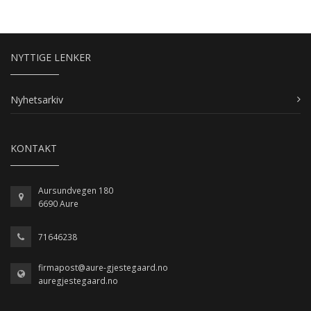
NYTTIGE LENKER
Nyhetsarkiv
KONTAKT
Aursundvegen 180
6690 Aure
71646238
firmapost@aure-gjestegaard.no
auregjestegaard.no